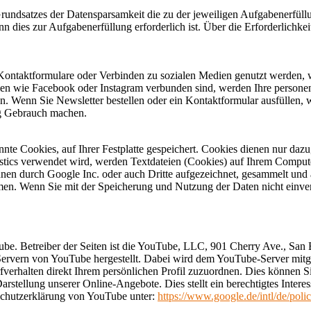
ndsatzes der Datensparsamkeit die zu der jeweiligen Aufgabenerfüllun
n dies zur Aufgabenerfüllung erforderlich ist. Über die Erforderlichk
Kontaktformulare oder Verbinden zu sozialen Medien genutzt werden, 
Medien wie Facebook oder Instagram verbunden sind, werden Ihre person
en. Wenn Sie Newsletter bestellen oder ein Kontaktformular ausfüllen, 
ng Gebrauch machen.
nnte Cookies, auf Ihrer Festplatte gespeichert. Cookies dienen nur daz
stics verwendet wird, werden Textdateien (Cookies) auf Ihrem Compute
nen durch Google Inc. oder auch Dritte aufgezeichnet, gesammelt und
men. Wenn Sie mit der Speicherung und Nutzung der Daten nicht einvers
Tube. Betreiber der Seiten ist die YouTube, LLC, 901 Cherry Ave., S
Servern von YouTube hergestellt. Dabei wird dem YouTube-Server mitge
verhalten direkt Ihrem persönlichen Profil zuzuordnen. Dies können 
stellung unserer Online-Angebote. Dies stellt ein berechtigtes Intere
schutzerklärung von YouTube unter:
https://www.google.de/intl/de/polic