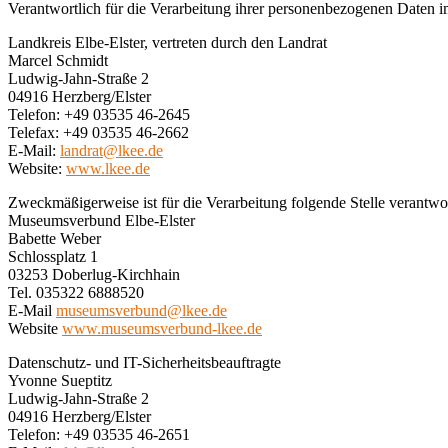
Verantwortlich für die Verarbeitung ihrer personenbezogenen Daten
Landkreis Elbe-Elster, vertreten durch den Landrat
Marcel Schmidt
Ludwig-Jahn-Straße 2
04916 Herzberg/Elster
Telefon: +49 03535 46-2645
Telefax: +49 03535 46-2662
E-Mail:
landrat@lkee.de
Website:
www.lkee.de
Zweckmäßigerweise ist für die Verarbeitung folgende Stelle verantwor
Museumsverbund Elbe-Elster
Babette Weber
Schlossplatz 1
03253 Doberlug-Kirchhain
Tel. 035322 6888520
E-Mail
museumsverbund@lkee.de
Website
www.museumsverbund-lkee.de
Datenschutz- und IT-Sicherheitsbeauftragte
Yvonne Sueptitz
Ludwig-Jahn-Straße 2
04916 Herzberg/Elster
Telefon: +49 03535 46-2651