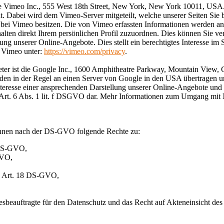
die Vimeo Inc., 555 West 18th Street, New York, New York 10011, USA.
. Dabei wird dem Vimeo-Server mitgeteilt, welche unserer Seiten Sie 
 bei Vimeo besitzen. Die von Vimeo erfassten Informationen werden a
alten direkt Ihrem persönlichen Profil zuzuordnen. Dies können Sie v
ng unserer Online-Angebote. Dies stellt ein berechtigtes Interesse im
 Vimeo unter:
https://vimeo.com/privacy
.
ieter ist die Google Inc., 1600 Amphitheatre Parkway, Mountain Vie
en in der Regel an einen Server von Google in den USA übertragen und 
resse einer ansprechenden Darstellung unserer Online-Angebote und an
on Art. 6 Abs. 1 lit. f DSGVO dar. Mehr Informationen zum Umgang mit
Ihnen nach der DS-GVO folgende Rechte zu:
 DS-GVO,
GVO,
,
ß Art. 18 DS-GVO,
sbeauftragte für den Datenschutz und das Recht auf Akteneinsicht de