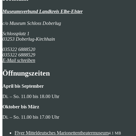
Museumsverbund Landkreis Elbe-Elster
c/o Museum Schloss Doberlug
Schlossplatz 1
03253 Doberlug-Kirchhain
035322 6888520
035322 6888529
E-Mail schreiben
Öffnungszeiten
April bis September
Di. – So. 11.00 bis 18.00 Uhr
Oktober bis März
Di. – So. 11.00 bis 17.00 Uhr
Flyer Mitteldeutsches Marionettentheatermuseum
4.1 MB