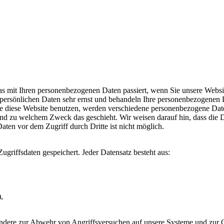
s mit Ihren personenbezogenen Daten passiert, wenn Sie unsere Websi
 persönlichen Daten sehr ernst und behandeln Ihre personenbezogenen D
e diese Website benutzen, werden verschiedene personenbezogene Date
 und zu welchem Zweck das geschieht. Wir weisen darauf hin, dass die 
aten vor dem Zugriff durch Dritte ist nicht möglich.
ugriffsdaten gespeichert. Jeder Datensatz besteht aus:
,
dere zur Abwehr von Angriffsversuchen auf unsere Systeme und zur Op