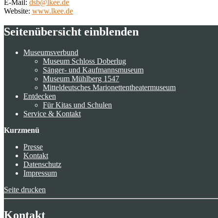
E-Mail:
dsb@lkee.de
Website:
www.lkee.de
Seitenübersicht einblenden
Museumsverbund
Museum Schloss Doberlug
Sänger- und Kaufmannsmuseum
Museum Mühlberg 1547
Mitteldeutsches Marionettentheatermuseum
Entdecken
Für Kitas und Schulen
Service & Kontakt
Kurzmenü
Presse
Kontakt
Datenschutz
Impressum
Seite drucken
Kontakt