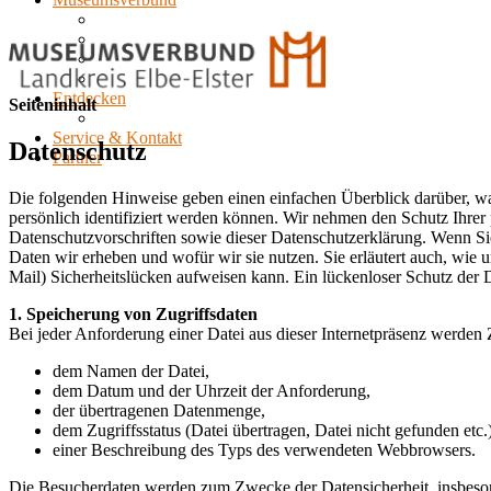
Museum Schloss Doberlug
Sänger- und Kaufmannsmuseum
Museum Mühlberg 1547
Mitteldeutsches Marionettentheatermuseum
Entdecken
Seiteninhalt
Für Kitas und Schulen
Service & Kontakt
Datenschutz
Partner
Die folgenden Hinweise geben einen einfachen Überblick darüber, wa
persönlich identifiziert werden können. Wir nehmen den Schutz Ihrer
Datenschutzvorschriften sowie dieser Datenschutzerklärung. Wenn Si
Daten wir erheben und wofür wir sie nutzen. Sie erläutert auch, wie
Mail) Sicherheitslücken aufweisen kann. Ein lückenloser Schutz der D
1. Speicherung von Zugriffsdaten
Bei jeder Anforderung einer Datei aus dieser Internetpräsenz werden Z
dem Namen der Datei,
dem Datum und der Uhrzeit der Anforderung,
der übertragenen Datenmenge,
dem Zugriffsstatus (Datei übertragen, Datei nicht gefunden etc.)
einer Beschreibung des Typs des verwendeten Webbrowsers.
Die Besucherdaten werden zum Zwecke der Datensicherheit, insbeson